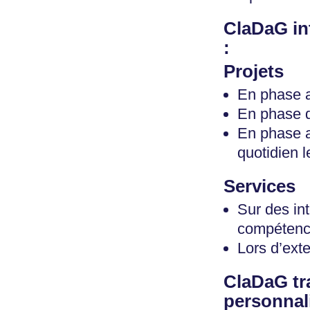
ClaDaG in
:
Projets
En phase a
En phase d
En phase a
quotidien 
Services
Sur des in
compétenc
Lors d’exte
ClaDaG tra
personnali